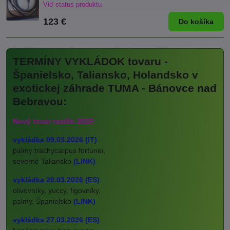
Viď status produktu
123 €
Do košíka
TERMÍNY VYKLÁDOK tovaru -
Španielsko, Taliansko, Holandsko v
exotickej záhrade TUMA - Bánovce nad
Bebravou:
Nový tovar rastlín 2026:
vykládka 09.03.2026 (IT)
palmy trachycarpus fortunei,
severné Taliansko
(LINK)
vykládka 20.03.2026 (ES)
olivovníky, yuccy, figovníky,
palmy, Španielsko
(LINK)
vykládka 27.03.2026 (ES)