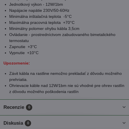
Jednotkový výkon - 12W/1bm
Napájacie napätie 230V/50-60Hz
Minimálna inštalačná teplota -5°C
Maximálna pracovná teplota +70°C
Minimálny polomer ohybu kábla 3,5cm
Ovládanie - prostredníctvom zabudovaného bimetalického
termostatu
Zapnutie +3°C
Vypnutie +10°C
Upozornenie:
Závit kábla na rastline nemožno prekladať z dôvodu možného
prehriatia.
Ohrievacie káble nad 12W/1bm nie sú vhodné pre ohrev rastlín
z dôvodu možného poškodenia rastlín
Recenzie
0
Diskusia
0