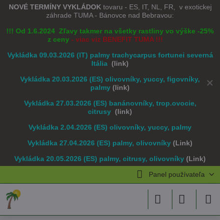
NOVÉ TERMÍNY VYKLÁDOK
tovaru - ES, IT, NL, FR, v exotickej
záhrade TUMA - Bánovce nad Bebravou:
!!! Od 1.6.2024 Zľavy takmer na všetky rastliny vo výške -25%
z ceny
- viac viz BENEFIT TUMA !!!
Vykládka 09.03.2026 (IT) palmy trachycarpus fortunei severná
Itália
(link)
Vykládka 20.03.2026 (ES) olivovníky, yuccy, figovníky,
✕
palmy
(link)
Vykládka 27.03.2026 (ES) banánovníky, trop.ovocie,
citrusy
(link)
Vykládka 2.04.2026 (ES) olivovníky, yuccy, palmy
Vykládka 27.04.2026 (ES) palmy, olivovníky
(Link)
Vykládka 20.05.2026 (ES) palmy, citrusy, olivovníky
(Link)
Panel používateľa