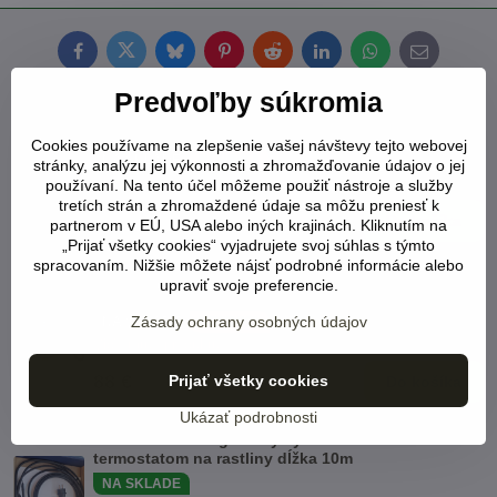
Facebook
Twitter
Bluesky
Pinterest
Reddit
LinkedIn
WhatsApp
E-
mail
Predvoľby súkromia
Vyhrievací kábel na rastliny dĺžka 30m výkon 6-
10W/1bm
Cookies používame na zlepšenie vašej návštevy tejto webovej
NA SKLADE
NOVINKA
stránky, analýzu jej výkonnosti a zhromažďovanie údajov o jej
Viď status produktu
používaní. Na tento účel môžeme použiť nástroje a služby
tretích strán a zhromaždené údaje sa môžu preniesť k
68 €
Do košíka
partnerom v EÚ, USA alebo iných krajinách. Kliknutím na
„Prijať všetky cookies“ vyjadrujete svoj súhlas s týmto
spracovaním. Nižšie môžete nájsť podrobné informácie alebo
Vyhrievací kábel na rastliny dĺžka 40m výkon 6-
upraviť svoje preferencie.
10W/1bm
Zásady ochrany osobných údajov
NA SKLADE
NOVINKA
Viď status produktu
88 €
Prijať všetky cookies
Do košíka
Ukázať podrobnosti
SMART - samoregulačný vyhrievací kábel s
termostatom na rastliny dĺžka 10m
NA SKLADE