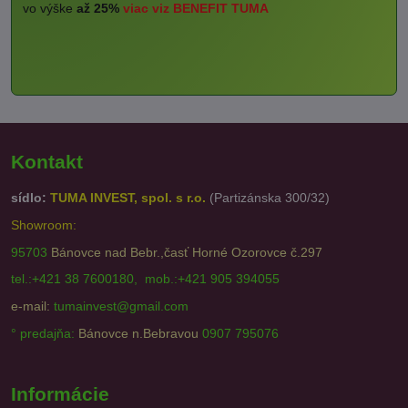
vo výške
až 25%
viac viz BENEFIT TUMA
Kontakt
sídlo:
TUMA INVEST, spol. s r.o.
(Partizánska 300/32)
Showroom:
95703
Bánovce nad Bebr.,časť Horné Ozorovce č.297
tel.:+421 38 7600180, mob.:+421 905 394055
e-mail:
tumainvest@gmail.com
° predajňa:
Bánovce n.Bebravou
0907 795076
Informácie