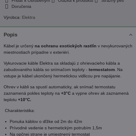
Pridať k Obľúbeným
Otázka k produktu
Strážny pes
Doručenia
Výrobca:
Elektra
Popis
Kábel je určený
na ochranu exotických rastlín
v nevykurovaných
miestnostiach prípadne v exteriéri.
Vykurovacie káble Elektra sa skladajú z ohrievacieho kábla a
zabudovaného kábla so snímačom teploty -
termostatom
. Na
vstupe je kábel ukončený hermetickou vidlicou pre napájanie.
Ohrev v kábli sa spustí automaticky, ak snímač termostatu
zaznamená pokles teploty na
+3°C
a vypne ohrev ak zaznamená
teplotu
+10°C.
Charakteristika:
Ponuka káblov o dľžke od 2m do 42m
Prívodné vedenie s hermetickým potrubím 1,5m
Na opčnej strane je umiestnený termostat