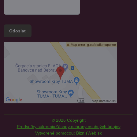
Odoslať
©
2026
Copyright
Predvoľby súkromia
Zásady ochrany osobných údajov
Vytvorené pomocou:
BiznisWeb.sk