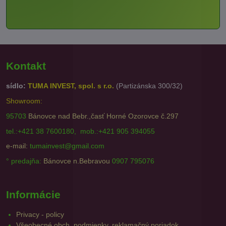
Kontakt
sídlo:
TUMA INVEST, spol. s r.o.
(Partizánska 300/32)
Showroom:
95703
Bánovce nad Bebr.,časť Horné Ozorovce č.297
tel.:+421 38 7600180, mob.:+421 905 394055
e-mail:
tumainvest@gmail.com
° predajňa:
Bánovce n.Bebravou
0907 795076
Informácie
Privacy - policy
Všeobecné obch. podmienky, reklamačný poriadok