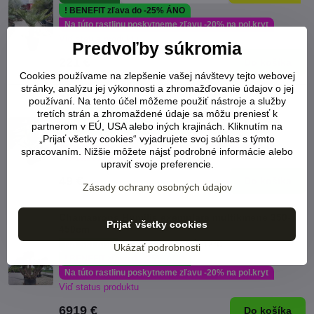
! BENEFIT zľava do -25% ÁNO
Na túto rastlinu poskytneme zľavu -20% na pol.kryt
Viď status produktu
Predvoľby súkromia
221 €
Do košíka
Cookies používame na zlepšenie vašej návštevy tejto webovej
stránky, analýzu jej výkonnosti a zhromažďovanie údajov o jej
Chamaerops Humilis 5 L
používaní. Na tento účel môžeme použiť nástroje a služby
tretích strán a zhromaždené údaje sa môžu preniesť k
NA SKLADE
MRAZUVZDORNÁ -15°C
partnerom v EÚ, USA alebo iných krajinách. Kliknutím na
! BENEFIT zľava do -25% ÁNO
„Prijať všetky cookies“ vyjadrujete svoj súhlas s týmto
Na túto rastlinu poskytneme zľavu -20% na pol.kryt
spracovaním. Nižšie môžete nájsť podrobné informácie alebo
Viď status produktu
upraviť svoje preferencie.
49 €
Do košíka
Zásady ochrany osobných údajov
Chamaerops Humilis exemplare multikmene 350-
Prijať všetky cookies
450cm
NA SKLADE
MRAZUVZDORNÁ -12°C
Ukázať podrobnosti
! BENEFIT zľava do -25% ÁNO
Na túto rastlinu poskytneme zľavu -20% na pol.kryt
Viď status produktu
6919 €
Do košíka