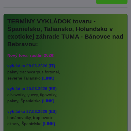
TERMÍNY VYKLÁDOK tovaru -
Španielsko, Taliansko, Holandsko v
exotickej záhrade TUMA - Bánovce nad
Bebravou:
Nový tovar rastlín 2026:
vykládka 09.03.2026 (IT)
palmy trachycarpus fortunei,
severné Taliansko
(LINK)
vykládka 20.03.2026 (ES)
olivovníky, yuccy, figovníky,
palmy, Španielsko
(LINK)
vykládka 27.03.2026 (ES)
banánovníky, trop.ovocie,
citrusy, Španielsko
(LINK)