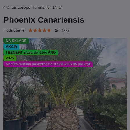
Chamaerops Humilis -8/-14°C
Phoenix Canariensis
Hodnotenie
5
/
5
(
2
x)
NA SKLADE
AKCIA
! BENEFIT zľava do -25% ÁNO
2025
Na túto rastlinu poskytneme zľavu -20% na pol.kryt