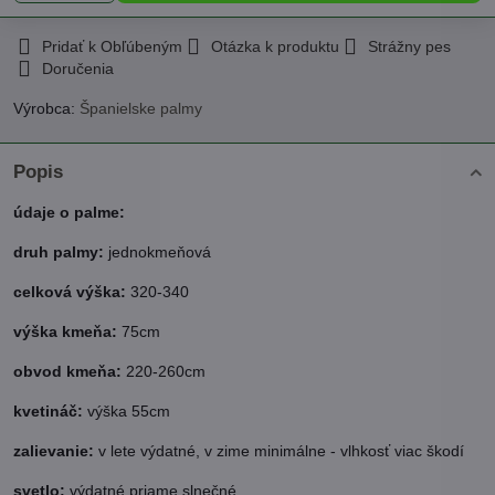
Pridať k Obľúbeným
Otázka k produktu
Strážny pes
Doručenia
Výrobca:
Španielske palmy
Popis
údaje o palme:
druh palmy:
jednokmeňová
celková výška:
320-340
výška kmeňa:
75cm
obvod kmeňa:
220-260cm
kvetináč:
výška 55cm
zalievanie:
v lete výdatné, v zime minimálne - vlhkosť viac škodí
svetlo:
výdatné priame slnečné,