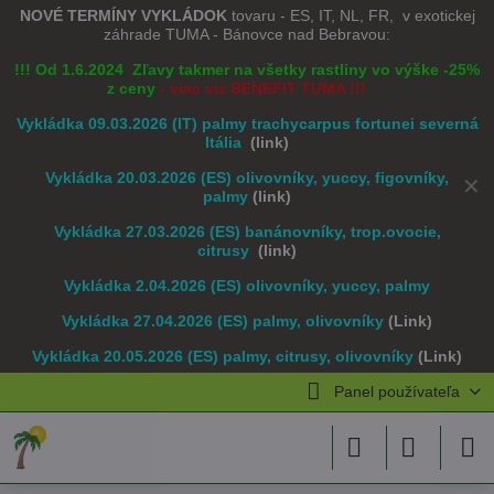
NOVÉ TERMÍNY VYKLÁDOK
tovaru - ES, IT, NL, FR, v exotickej
záhrade TUMA - Bánovce nad Bebravou:
!!! Od 1.6.2024 Zľavy takmer na všetky rastliny vo výške -25%
z ceny
- viac viz BENEFIT TUMA !!!
Vykládka 09.03.2026 (IT) palmy trachycarpus fortunei severná
Itália
(link)
Vykládka 20.03.2026 (ES) olivovníky, yuccy, figovníky,
✕
palmy
(link)
Vykládka 27.03.2026 (ES) banánovníky, trop.ovocie,
citrusy
(link)
Vykládka 2.04.2026 (ES) olivovníky, yuccy, palmy
Vykládka 27.04.2026 (ES) palmy, olivovníky
(Link)
Vykládka 20.05.2026 (ES) palmy, citrusy, olivovníky
(Link)
Panel používateľa