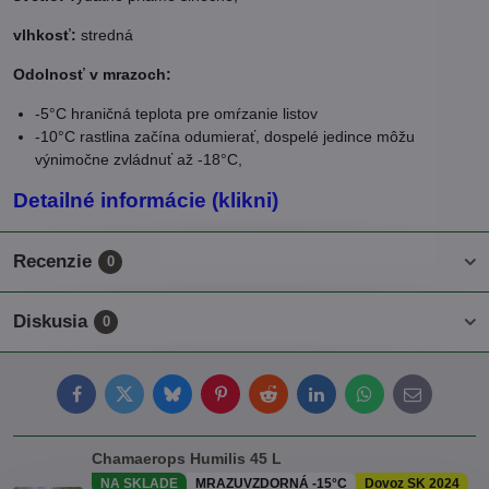
vlhkosť:
stredná
Odolnosť v mrazoch:
-5°C hraničná teplota pre omŕzanie listov
-10°C rastlina začína odumierať, dospelé jedince môžu
výnimočne zvládnuť až -18°C,
Detailné informácie (klikni)
Recenzie
0
Diskusia
0
Facebook
Twitter
Bluesky
Pinterest
Reddit
LinkedIn
WhatsApp
E-
mail
Chamaerops Humilis 45 L
NA SKLADE
MRAZUVZDORNÁ -15°C
Dovoz SK 2024